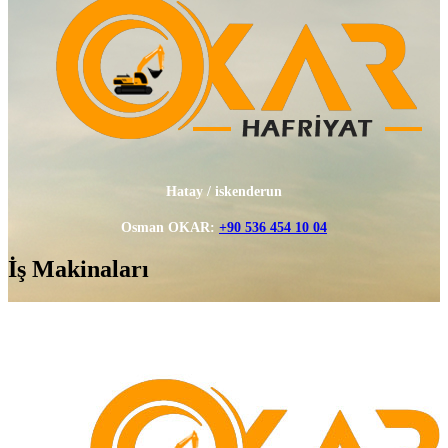
Hatay / iskenderun
Osman OKAR:
+90 536 454 10 04
İş Makinaları