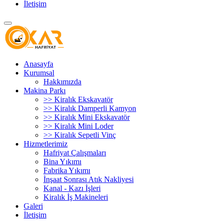
İletişim
Anasayfa
Kurumsal
Hakkımızda
Makina Parkı
>> Kiralık Ekskavatör
>> Kiralık Damperli Kamyon
>> Kiralık Mini Ekskavatör
>> Kiralık Mini Loder
>> Kiralık Sepetli Vinç
Hizmetlerimiz
Hafriyat Çalışmaları
Bina Yıkımı
Fabrika Yıkımı
İnşaat Sonrası Atık Nakliyesi
Kanal - Kazı İşleri
Kiralık İş Makineleri
Galeri
İletişim