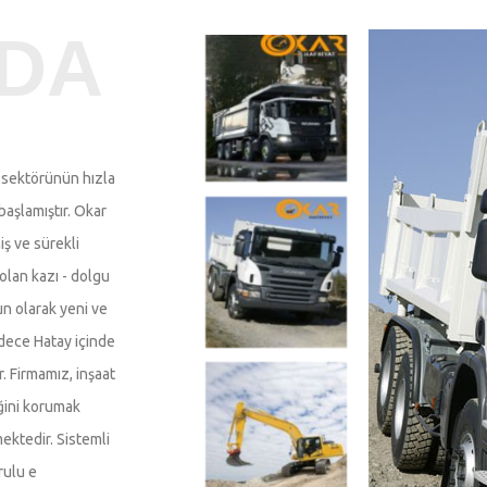
ZDA
t sektörünün hızla
başlamıştır. Okar
iş ve sürekli
olan kazı - dolgu
gun olarak yeni ve
adece Hatay içinde
. Firmamız, inşaat
iğini korumak
ektedir. Sistemli
rulu e