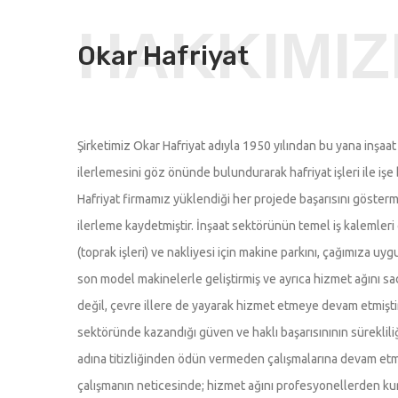
HAKKIMI
Okar Hafriyat
Şirketimiz Okar Hafriyat adıyla 1950 yılından bu yana inşaa
ilerlemesini göz önünde bulundurarak hafriyat işleri ile işe 
Hafriyat firmamız yüklendiği her projede başarısını gösterm
ilerleme kaydetmiştir. İnşaat sektörünün temel iş kalemleri 
(toprak işleri) ve nakliyesi için makine parkını, çağımıza uy
son model makinelerle geliştirmiş ve ayrıca hizmet ağını s
değil, çevre illere de yayarak hizmet etmeye devam etmiştir
sektöründe kazandığı güven ve haklı başarısınının süreklil
adına titizliğinden ödün vermeden çalışmalarına devam etm
çalışmanın neticesinde; hizmet ağını profesyonellerden ku