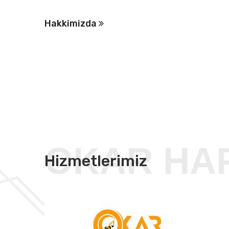
Hakkimizda
OKAR HAF
Hizmetlerimiz